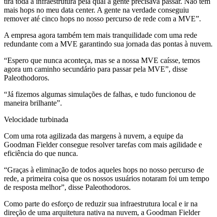
tira toda a infraestrutura pela qual a gente precisava passar. Não tem
mais hops no meu data center. A gente na verdade conseguiu
remover até cinco hops no nosso percurso de rede com a MVE”.
A empresa agora também tem mais tranquilidade com uma rede
redundante com a MVE garantindo sua jornada das pontas à nuvem.
“Espero que nunca aconteça, mas se a nossa MVE caísse, temos
agora um caminho secundário para passar pela MVE”, disse
Paleothodoros.
“Já fizemos algumas simulações de falhas, e tudo funcionou de
maneira brilhante”.
Velocidade turbinada
Com uma rota agilizada das margens à nuvem, a equipe da
Goodman Fielder consegue resolver tarefas com mais agilidade e
eficiência do que nunca.
“Graças à eliminação de todos aqueles hops no nosso percurso de
rede, a primeira coisa que os nossos usuários notaram foi um tempo
de resposta melhor”, disse Paleothodoros.
Como parte do esforço de reduzir sua infraestrutura local e ir na
direção de uma arquitetura nativa na nuvem, a Goodman Fielder