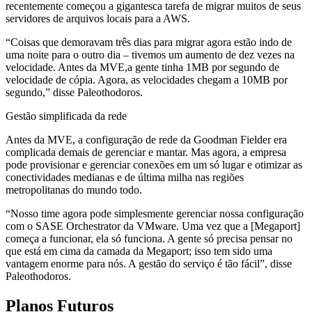
recentemente começou a gigantesca tarefa de migrar muitos de seus
servidores de arquivos locais para a AWS.
“Coisas que demoravam três dias para migrar agora estão indo de
uma noite para o outro dia – tivemos um aumento de dez vezes na
velocidade. Antes da MVE,a gente tinha 1MB por segundo de
velocidade de cópia. Agora, as velocidades chegam a 10MB por
segundo,” disse Paleothodoros.
Gestão simplificada da rede
Antes da MVE, a configuração de rede da Goodman Fielder era
complicada demais de gerenciar e mantar. Mas agora, a empresa
pode provisionar e gerenciar conexões em um só lugar e otimizar as
conectividades medianas e de última milha nas regiões
metropolitanas do mundo todo.
“Nosso time agora pode simplesmente gerenciar nossa configuração
com o SASE Orchestrator da VMware. Uma vez que a [Megaport]
começa a funcionar, ela só funciona. A gente só precisa pensar no
que está em cima da camada da Megaport; isso tem sido uma
vantagem enorme para nós. A gestão do serviço é tão fácil”, disse
Paleothodoros.
Planos Futuros