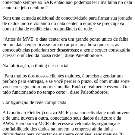
conectado sempre ao SAP, então não podemos ter uma falha no data
center de jeito nenhum”.
Sem uma camada adicional de conectividade para firmar sua jornada
de dados indo e voltando do data center, a equipe se preocupava
com a falta de resiliência e redundância da rede.
“Antes da MVE, o data center era um grande ponto único de falha.
Se um data center ficasse fora do ar por uma hora que seja, as
consequências poderiam ser desastrosas; a gente sequer conseguiria
acessar o núcleo da nossa rede”, disse Paleothodoros.
Na fabricação, o timing é essencial.
“Para muitos dos nossos clientes maiores, é preciso agendar um
período para entregas, e se você perder o prazo, só com muita sorte
você consegue outro no mesmo dia. Então é realmente essencial ter
tudo funcionando no tempo certo”, disse Paleothodoros.
Configuração de rede complicada
A Goodman Fielder já usava MCR para conectividade multinuvens
e de uma nuvem à outra, conectando seus dados da Azure e da
AWS. E embora a MCR oferecesse a velocidade, segurança e
confiabilidade dos dados na nuvem, a empresa ainda tinha
dificuldades para conectar de maneira confiável seus mais de 70