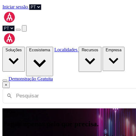
Iniciar sessão
Localidades
Soluções
Ecosistema
Recursos
Empresa
Demonstração Gratuita
×
Preços
Pague apenas pelo que precisa.