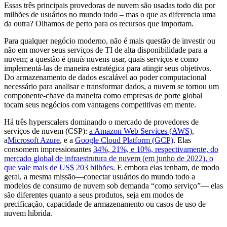
Essas três principais provedoras de nuvem são usadas todo dia por
milhões de usuários no mundo todo – mas o que as diferencia uma
da outra? Olhamos de perto para os recursos que importam.
Para qualquer negócio moderno, não é mais questão de investir ou
não em mover seus serviços de TI de alta disponibilidade para a
nuvem; a questão é
quais
nuvens usar, quais serviços e como
implementá-las de maneira estratégica para atingir seus objetivos.
Do armazenamento de dados escalável ao poder computacional
necessário para analisar e transformar dados, a nuvem se tornou um
componente-chave da maneira como empresas de porte global
tocam seus negócios com vantagens competitivas em mente.
Há três hyperscalers dominando o mercado de provedores de
serviços de nuvem (CSP):
a Amazon Web Services (AWS)
,
a
Microsoft Azure
, e a
Google Cloud Platform (GCP)
. Elas
consomem impressionantes
34%, 21%, e 10%, respectivamente, do
mercado global de infraestrutura de nuvem (em junho de 2022), o
que vale mais de US$ 203 bilhões
. E embora elas tenham, de modo
geral, a mesma missão—conectar usuários do mundo todo a
modelos de consumo de nuvem sob demanda “como serviço”— elas
são diferentes quanto a seus produtos, seja em modos de
precificação, capacidade de armazenamento ou casos de uso de
nuvem híbrida.