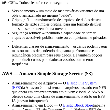
três CSPs. Todos eles oferecem o seguinte:
Versionamento – um meio de manter várias variantes de um
objeto armazenado no mesmo “balde”;
Criptografia – transformação de arquivos de dados de seu
formato de texto simples original para um formato ilegível
antes de ser armazenado na nuvem;
Segurança refinada – incluindo a capacidade de tornar
arquivos acessíveis publicamente ou completamente privados;
e
Diferentes classes de armazenamento – usuários podem pagar
mais ou menos dependendo de quanta performance e
redundância precisam para seus dados. Há também opções
para reduzir custos para dados acessados com menor
frequência.
AWS — Amazon Simple Storage Service (S3)
Armazenamento de Arquivos — O
Elastic File System
(EFS)
da Amazon é um sistema de arquivos baseado em NFS
que opera em armazenamento em nuvem e local. A AWS o
oferece como uma classe de armazenamento Padrão ou EFS
IA (acesso infrequente).
Armazenamento em Bloco — O
Elastic Block Store
trabalha
com o Amazon Elastic Compute Cloud. Volumes SSD de