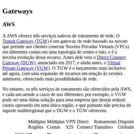
Gateways
AWS
A AWS oferece três serviços nativos de roteamento de rede. O
Transit Gateway (TGW)
é um gateway de rede baseado na nuvem
que permite aos clientes conectar Nuvens Privadas Virtuais (VPCs)
em diferentes contas em uma topologia de centro e raio, e é a
terceira evolução desse recurso. Antes dele veio o
Direct Connect
Gateway (DGW)
, anunciado em 2017, e ainda antes, o
Virtual
Private Gateway (VGW)
. O TGW é o lançamento mais inclusivo
até agora, com uma expansão de recursos em relação às versões
anteriores, oferecendo mais possibilidades de rede.
No entanto, os três serviços de roteamento são oferecidos pela AWS,
e cada um atende a casos de uso diferentes: por exemplo, o VGW
pode ser uma ótima solução para uma empresa que deseja reduzir
custos operando em uma única região, e que portanto não precisa do
suporte multirregional que o DGW e o TGW oferecem.
Múltiplas
Múltiplas
VPN
Direct
Roteamento
Disponí
Regiões
Contas
S2S
Connect
Transitivo
Globalm