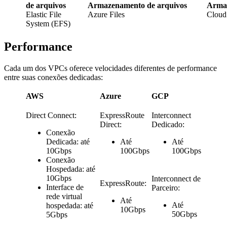
de arquivos
Armazenamento de arquivos
Armaz
Elastic File
Azure Files
Cloud 
System (EFS)
Performance
Cada um dos VPCs oferece velocidades diferentes de performance
entre suas conexões dedicadas:
AWS
Azure
GCP
Direct Connect:
ExpressRoute
Interconnect
Direct:
Dedicado:
Conexão
Dedicada: até
Até
Até
10Gbps
100Gbps
100Gbps
Conexão
Hospedada: até
10Gbps
Interconnect de
ExpressRoute:
Interface de
Parceiro:
rede virtual
Até
Até
hospedada: até
10Gbps
50Gbps
5Gbps