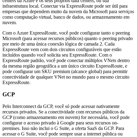
centers da Azure e os seus próprios data centers, ou sua
infraestrutura local. Conectar via ExpressRoute pode ser útil para
empresas que dependem muito da nuvem da Microsoft para serviços
como computação virtual, banco de dados, ou armazenamento em
nuvem.
Com o Azure ExpressRoute, você pode configurar tanto o peering
Microsoft (para acessar recursos públicos) quanto o peering privado
por meio de uma única conexão lógica de camada 2. Cada
ExpressRoute vem com dois circuitos configuráveis que estão
incluídos quando você solicita seu ExpressRoute. Com o
ExpressRoute padrão, você pode conectar múltiplos VNets dentro
da mesma região geográfica a um único circuito ExpressRoute, e
pode configurar um SKU premium (alcance global) para permitir
conectividade de qualquer VNet no mundo para o mesmo circuito
ExpressRoute.
GCP
Pelo Interconnect da GCP, você só pode acessar nativamente
recursos privados. Se a conectividade com recursos públicos da
GCP (como armazenamento em nuvem) for necessária, você pode
configurar o acesso privado à Google para seus recursos on-
premises. Isso não inclui o G Suite, a oferta SaaS da GCP. Para
acessar o G Suite, você pode sempre usar a internet pública ou