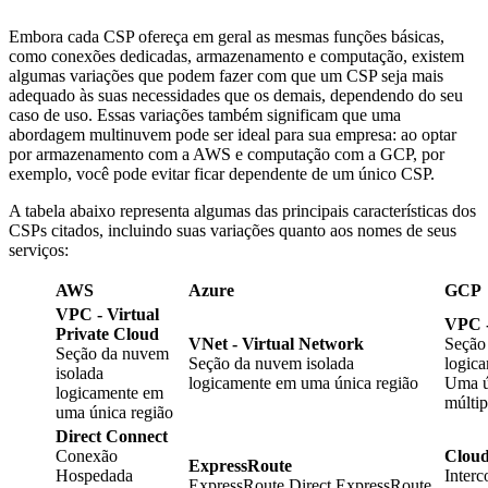
Embora cada CSP ofereça em geral as mesmas funções básicas,
como conexões dedicadas, armazenamento e computação, existem
algumas variações que podem fazer com que um CSP seja mais
adequado às suas necessidades que os demais, dependendo do seu
caso de uso. Essas variações também significam que uma
abordagem multinuvem pode ser ideal para sua empresa: ao optar
por armazenamento com a AWS e computação com a GCP, por
exemplo, você pode evitar ficar dependente de um único CSP.
A tabela abaixo representa algumas das principais características dos
CSPs citados, incluindo suas variações quanto aos nomes de seus
serviços:
AWS
Azure
GCP
VPC - Virtual
VPC -
Private Cloud
VNet - Virtual Network
Seção
Seção da nuvem
Seção da nuvem isolada
logic
isolada
logicamente em uma única região
Uma ú
logicamente em
múltip
uma única região
Direct Connect
Conexão
Cloud
ExpressRoute
Hospedada
Inter
ExpressRoute Direct ExpressRoute