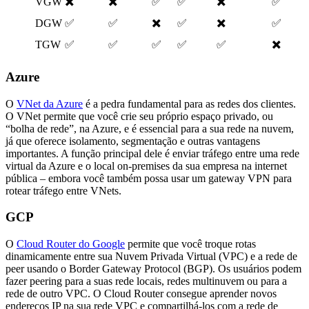
✖️
✖️
✖️
VGW
✅
✅
✅
✖️
✖️
DGW
✅
✅
✅
✅
✖️
TGW
✅
✅
✅
✅
✅
Azure
O
VNet da Azure
é a pedra fundamental para as redes dos clientes.
O VNet permite que você crie seu próprio espaço privado, ou
“bolha de rede”, na Azure, e é essencial para a sua rede na nuvem,
já que oferece isolamento, segmentação e outras vantagens
importantes. A função principal dele é enviar tráfego entre uma rede
virtual da Azure e o local on-premises da sua empresa na internet
pública – embora você também possa usar um gateway VPN para
rotear tráfego entre VNets.
GCP
O
Cloud Router do Google
permite que você troque rotas
dinamicamente entre sua Nuvem Privada Virtual (VPC) e a rede de
peer usando o Border Gateway Protocol (BGP). Os usuários podem
fazer peering para a suas rede locais, redes multinuvem ou para a
rede de outro VPC. O Cloud Router consegue aprender novos
endereços IP na sua rede VPC e compartilhá-los com a rede de