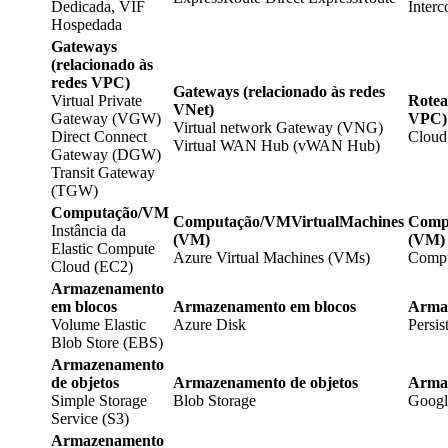
Dedicada, VIF
Interc
Hospedada
Gateways
(relacionado às
redes VPC)
Gateways (relacionado às redes
Virtual Private
Rotea
VNet)
Gateway (VGW)
VPC)
Virtual network Gateway (VNG)
Direct Connect
Cloud
Virtual WAN Hub (vWAN Hub)
Gateway (DGW)
Transit Gateway
(TGW)
Computação/VM
Computação/VMVirtualMachines
Comp
Instância da
(VM)
(VM)
Elastic Compute
Azure Virtual Machines (VMs)
Compu
Cloud (EC2)
Armazenamento
em blocos
Armazenamento em blocos
Armaz
Volume Elastic
Azure Disk
Persis
Blob Store (EBS)
Armazenamento
de objetos
Armazenamento de objetos
Armaz
Simple Storage
Blob Storage
Googl
Service (S3)
Armazenamento