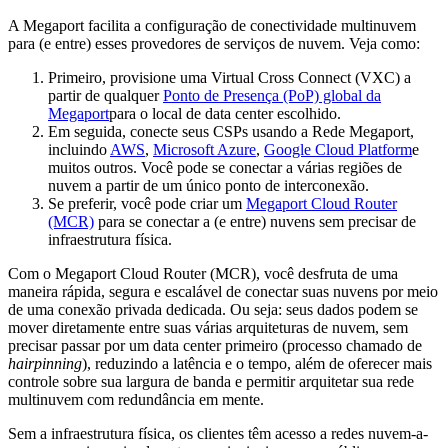
A Megaport facilita a configuração de conectividade multinuvem
para (e entre) esses provedores de serviços de nuvem. Veja como:
Primeiro, provisione uma Virtual Cross Connect (VXC) a
partir de qualquer
Ponto de Presença (PoP) global da
Megaport
para o local de data center escolhido.
Em seguida, conecte seus CSPs usando a Rede Megaport,
incluindo
AWS
,
Microsoft Azure
,
Google Cloud Platform
e
muitos outros. Você pode se conectar a várias regiões de
nuvem a partir de um único ponto de interconexão.
Se preferir, você pode criar um
Megaport Cloud Router
(MCR)
para se conectar a (e entre) nuvens sem precisar de
infraestrutura física.
Com o Megaport Cloud Router (MCR), você desfruta de uma
maneira rápida, segura e escalável de conectar suas nuvens por meio
de uma conexão privada dedicada. Ou seja: seus dados podem se
mover diretamente entre suas várias arquiteturas de nuvem, sem
precisar passar por um data center primeiro (processo chamado de
hairpinning
), reduzindo a latência e o tempo, além de oferecer mais
controle sobre sua largura de banda e permitir arquitetar sua rede
multinuvem com redundância em mente.
Sem a infraestrutura física, os clientes têm acesso a redes nuvem-a-