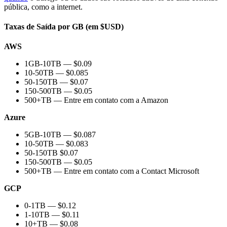
pública, como a internet.
Taxas de Saída por GB (em $USD)
AWS
1GB-10TB — $0.09
10-50TB — $0.085
50-150TB — $0.07
150-500TB — $0.05
500+TB — Entre em contato com a Amazon
Azure
5GB-10TB — $0.087
10-50TB — $0.083
50-150TB $0.07
150-500TB — $0.05
500+TB — Entre em contato com a Contact Microsoft
GCP
0-1TB — $0.12
1-10TB — $0.11
10+TB — $0.08