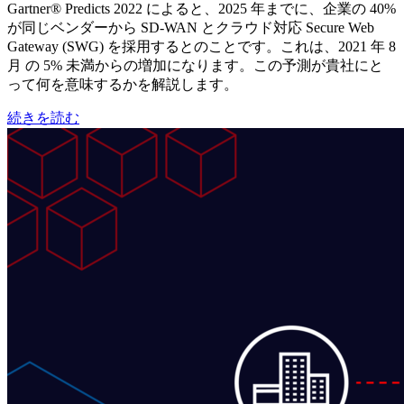
Gartner® Predicts 2022 によると、2025 年までに、企業の 40%
が同じベンダーから SD-WAN とクラウド対応 Secure Web
Gateway (SWG) を採用するとのことです。これは、2021 年 8
月 の 5% 未満からの増加になります。この予測が貴社にと
って何を意味するかを解説します。
続きを読む