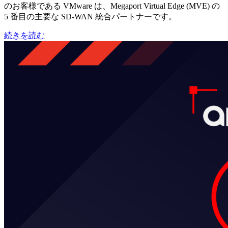
のお客様である VMware は、Megaport Virtual Edge (MVE) の
5 番目の主要な SD-WAN 統合パートナーです。
続きを読む