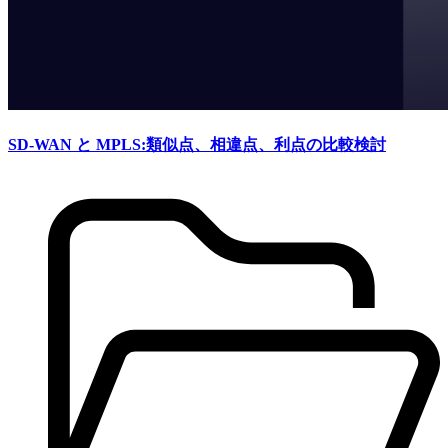
SD-WAN と MPLS:類似点、相違点、利点の比較検討