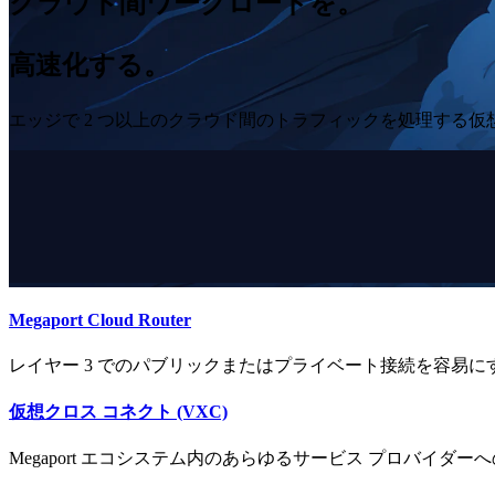
クラウド間ワークロードを。
高速化する。
エッジで 2 つ以上のクラウド間のトラフィックを処理する仮
Megaport Cloud Router
レイヤー 3 でのパブリックまたはプライベート接続を容易に
仮想クロス コネクト (VXC)
Megaport エコシステム内のあらゆるサービス プロバイダーへ