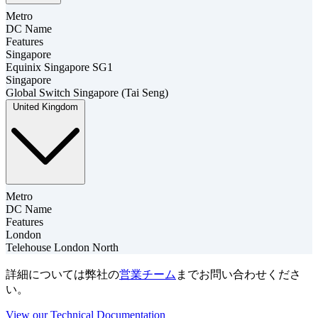
Metro
DC Name
Features
Singapore
Equinix Singapore SG1
Singapore
Global Switch Singapore (Tai Seng)
United Kingdom
Metro
DC Name
Features
London
Telehouse London North
詳細については弊社の
営業チーム
までお問い合わせくださ
い。
View our Technical Documentation