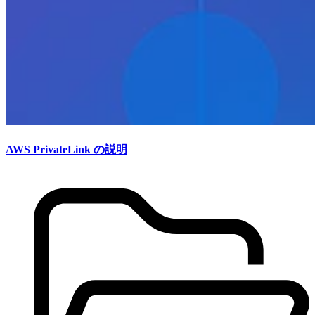
AWS PrivateLink の説明