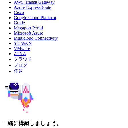
AWS Transit Gateway
Azure ExpressRoute
Cisco
Google Cloud Platform
Guide
Megaport Portal
Microsoft Azure
Multicloud Connectivity
SD-WAN
VMware
ZTNA
クラウド
ブログ
任意
一緒に構築しましょう。