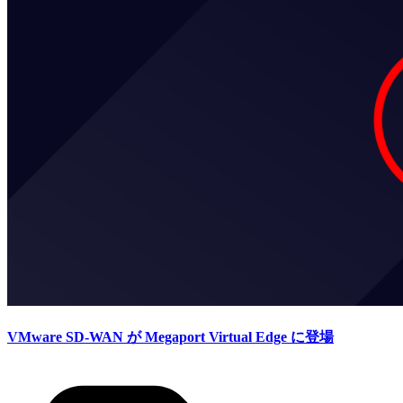
VMware SD-WAN が Megaport Virtual Edge に登場