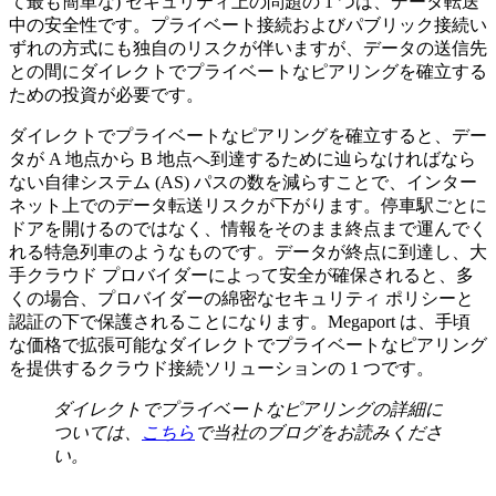
て最も簡単な) セキュリティ上の問題の 1 つは、データ転送
中の安全性です。プライベート接続およびパブリック接続い
ずれの方式にも独自のリスクが伴いますが、データの送信先
との間にダイレクトでプライベートなピアリングを確立する
ための投資が必要です。
ダイレクトでプライベートなピアリングを確立すると、デー
タが A 地点から B 地点へ到達するために辿らなければなら
ない自律システム (AS) パスの数を減らすことで、インター
ネット上でのデータ転送リスクが下がります。停車駅ごとに
ドアを開けるのではなく、情報をそのまま終点まで運んでく
れる特急列車のようなものです。データが終点に到達し、大
手クラウド プロバイダーによって安全が確保されると、多
くの場合、プロバイダーの綿密なセキュリティ ポリシーと
認証の下で保護されることになります。Megaport は、手頃
な価格で拡張可能なダイレクトでプライベートなピアリング
を提供するクラウド接続ソリューションの 1 つです。
ダイレクトでプライベートなピアリングの詳細に
ついては、
こちら
で当社のブログをお読みくださ
い。