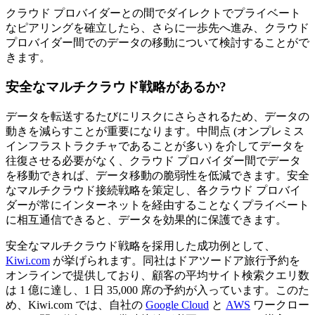
クラウド プロバイダーとの間でダイレクトでプライベート
なピアリングを確立したら、さらに一歩先へ進み、クラウド
プロバイダー間でのデータの移動について検討することがで
きます。
安全なマルチクラウド戦略があるか?
データを転送するたびにリスクにさらされるため、データの
動きを減らすことが重要になります。中間点 (オンプレミス
インフラストラクチャであることが多い) を介してデータを
往復させる必要がなく、クラウド プロバイダー間でデータ
を移動できれば、データ移動の脆弱性を低減できます。安全
なマルチクラウド接続戦略を策定し、各クラウド プロバイ
ダーが常にインターネットを経由することなくプライベート
に相互通信できると、データを効果的に保護できます。
安全なマルチクラウド戦略を採用した成功例として、
Kiwi.com
が挙げられます。同社はドアツードア旅行予約を
オンラインで提供しており、顧客の平均サイト検索クエリ数
は 1 億に達し、1 日 35,000 席の予約が入っています。このた
め、Kiwi.com では、自社の
Google Cloud
と
AWS
ワークロー