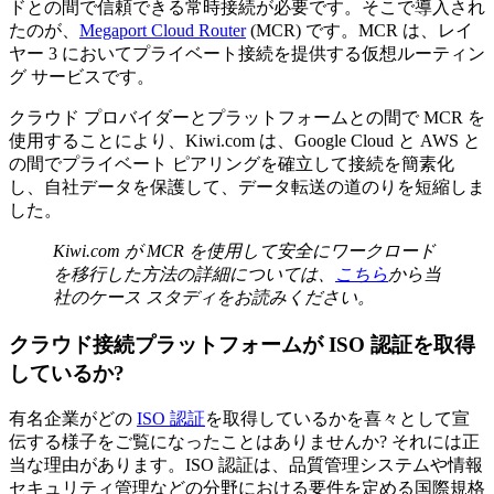
ドとの間で信頼できる常時接続が必要です。そこで導入され
たのが、
Megaport Cloud Router
(MCR) です。MCR は、レイ
ヤー 3 においてプライベート接続を提供する仮想ルーティン
グ サービスです。
クラウド プロバイダーとプラットフォームとの間で MCR を
使用することにより、Kiwi.com は、Google Cloud と AWS と
の間でプライベート ピアリングを確立して接続を簡素化
し、自社データを保護して、データ転送の道のりを短縮しま
した。
Kiwi.com が MCR を使用して安全にワークロード
を移行した方法の詳細については、
こちら
から当
社のケース スタディをお読みください。
クラウド接続プラットフォームが ISO 認証を取得
しているか?
有名企業がどの
ISO 認証
を取得しているかを喜々として宣
伝する様子をご覧になったことはありませんか? それには正
当な理由があります。ISO 認証は、品質管理システムや情報
セキュリティ管理などの分野における要件を定める国際規格