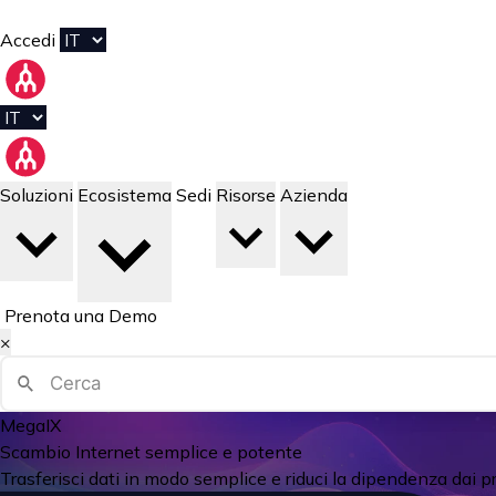
Accedi
Soluzioni
Ecosistema
Sedi
Risorse
Azienda
Prenota una Demo
×
MegaIX
Scambio Internet semplice e potente
Trasferisci dati in modo semplice e riduci la dipendenza dai p