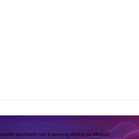
rovider upstream con il peering diretto su MegaIX.