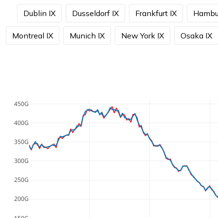
Dublin IX
Dusseldorf IX
Frankfurt IX
Hambur
Montreal IX
Munich IX
New York IX
Osaka IX
450G
400G
350G
300G
250G
200G
150G