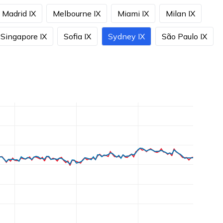
Madrid IX
Melbourne IX
Miami IX
Milan IX
Singapore IX
Sofia IX
Sydney IX
São Paulo IX