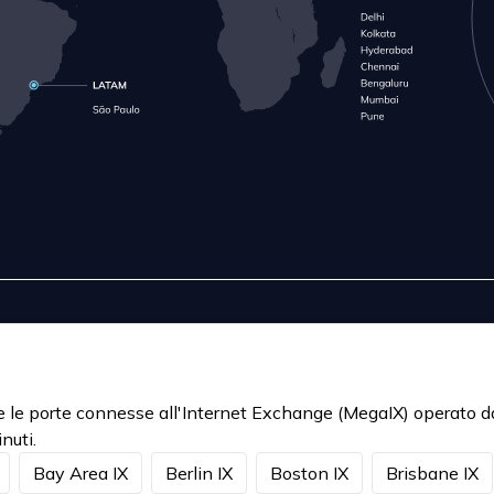
utte le porte connesse all'Internet Exchange (MegaIX) operato 
nuti.
Bay Area IX
Berlin IX
Boston IX
Brisbane IX