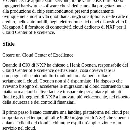
Excellence. Le applicazioni servono, tra le varie cose, oltre 9.000
ingegneri hardware e software che si dedicano alla progettazione e
alla produzione di chip semiconduttori presenti praticamente
ovunque nella nostra vita quotidiana: negli smartphone, nelle carte di
credito, nelle automobili, negli elettrodomestici e nei dispositivi IoT.
Megaport è il fornitore di connettività cloud dedicato di NXP per il
Cloud Center of Excellence.
Sfide
Creare un Cloud Center of Excellence
Quando il CIO di NXP ha chiesto a Henk Coenen, responsabile del
Cloud Center of Excellence dell’azienda, cosa doveva fare la
compagnia di semiconduttori multimiliardaria per sfruttare
seriamente il cloud, Coenen non si è risparmiato. Ha risposto che
avevano bisogno di accelerare le migrazioni al cloud costruendo una
piattaforma cloud-native facile e trasparente per aiutare gli utenti
finali e gli ingegneri di NXP a innovare più velocemente, nel rispetto
della sicurezza e dei controlli finanziari.
Il primo passo è stato costruire una landing piattaforma nel cloud per
supportare, nel tempo, gli oltre 9.000 ingegneri di NXP, che Coenen
chiama “clienti del cloud”, chiunque ospiti un’applicazione o un
servizio nel cloud.