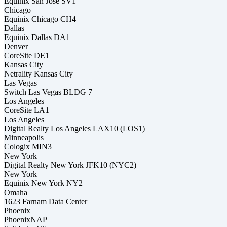
Equinix San Jose SV1
Chicago
Equinix Chicago CH4
Dallas
Equinix Dallas DA1
Denver
CoreSite DE1
Kansas City
Netrality Kansas City
Las Vegas
Switch Las Vegas BLDG 7
Los Angeles
CoreSite LA1
Los Angeles
Digital Realty Los Angeles LAX10 (LOS1)
Minneapolis
Cologix MIN3
New York
Digital Realty New York JFK10 (NYC2)
New York
Equinix New York NY2
Omaha
1623 Farnam Data Center
Phoenix
PhoenixNAP