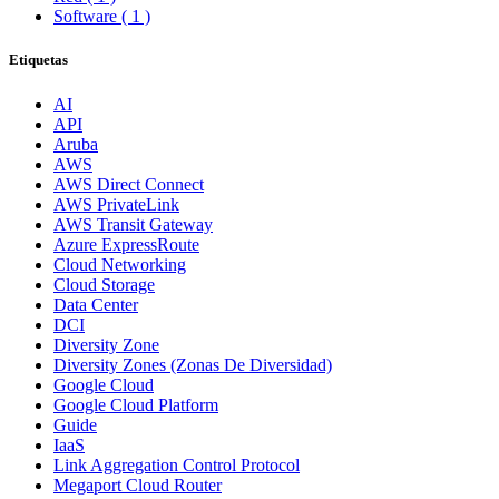
Software
( 1 )
Etiquetas
AI
API
Aruba
AWS
AWS Direct Connect
AWS PrivateLink
AWS Transit Gateway
Azure ExpressRoute
Cloud Networking
Cloud Storage
Data Center
DCI
Diversity Zone
Diversity Zones (Zonas De Diversidad)
Google Cloud
Google Cloud Platform
Guide
IaaS
Link Aggregation Control Protocol
Megaport Cloud Router