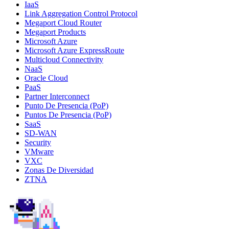
IaaS
Link Aggregation Control Protocol
Megaport Cloud Router
Megaport Products
Microsoft Azure
Microsoft Azure ExpressRoute
Multicloud Connectivity
NaaS
Oracle Cloud
PaaS
Partner Interconnect
Punto De Presencia (PoP)
Puntos De Presencia (PoP)
SaaS
SD-WAN
Security
VMware
VXC
Zonas De Diversidad
ZTNA