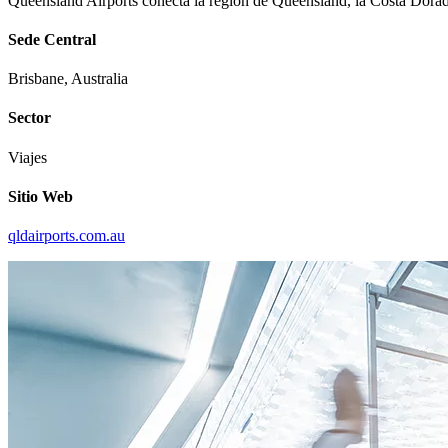
Queensland Airports conecta la región de Queensland, la Costa Dorada 
Sede Central
Brisbane, Australia
Sector
Viajes
Sitio Web
qldairports.com.au