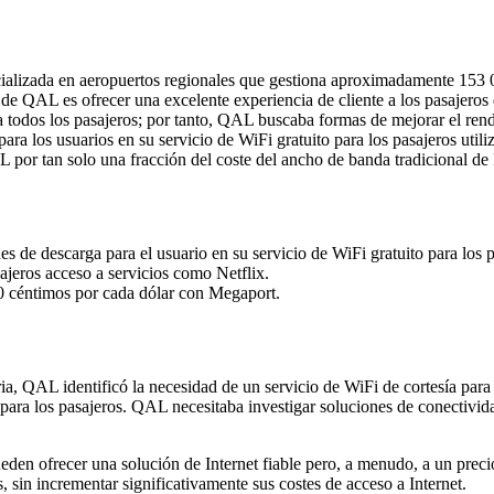
alizada en aeropuertos regionales que gestiona aproximadamente 153 0
de QAL es ofrecer una excelente experiencia de cliente a los pasajeros
ra todos los pasajeros; por tanto, QAL buscaba formas de mejorar el ren
a los usuarios en su servicio de WiFi gratuito para los pasajeros util
por tan solo una fracción del coste del ancho de banda tradicional de I
s de descarga para el usuario en su servicio de WiFi gratuito para los p
jeros acceso a servicios como Netflix.
0 céntimos por cada dólar con Megaport.
ria, QAL identificó la necesidad de un servicio de WiFi de cortesía par
ble para los pasajeros. QAL necesitaba investigar soluciones de conectiv
ueden ofrecer una solución de Internet fiable pero, a menudo, a un prec
 sin incrementar significativamente sus costes de acceso a Internet.