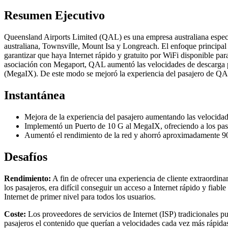
Resumen Ejecutivo
Queensland Airports Limited (QAL) es una empresa australiana especi
australiana, Townsville, Mount Isa y Longreach. El enfoque principal 
garantizar que haya Internet rápido y gratuito por WiFi disponible pa
asociación con Megaport, QAL aumentó las velocidades de descarga par
(MegaIX). De este modo se mejoró la experiencia del pasajero de QAL 
Instantánea
Mejora de la experiencia del pasajero aumentando las velocidade
Implementó un Puerto de 10 G al MegaIX, ofreciendo a los pasa
Aumentó el rendimiento de la red y ahorró aproximadamente 9
Desafíos
Rendimiento:
A fin de ofrecer una experiencia de cliente extraordina
los pasajeros, era difícil conseguir un acceso a Internet rápido y fia
Internet de primer nivel para todos los usuarios.
Coste:
Los proveedores de servicios de Internet (ISP) tradicionales p
pasajeros el contenido que querían a velocidades cada vez más rápidas,