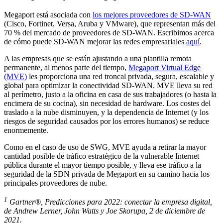
Megaport está asociada con
los mejores proveedores de SD-WAN
(Cisco, Fortinet, Versa, Aruba y VMware), que representan más del
70 % del mercado de proveedores de SD-WAN. Escribimos acerca
de cómo puede SD-WAN mejorar las redes empresariales
aquí
.
A las empresas que se están ajustando a una plantilla remota
permanente, al menos parte del tiempo,
Megaport Virtual Edge
(MVE)
les proporciona una red troncal privada, segura, escalable y
global para optimizar la conectividad SD-WAN. MVE lleva su red
al perímetro, justo a la oficina en casa de sus trabajadores (o hasta la
encimera de su cocina), sin necesidad de hardware. Los costes del
traslado a la nube disminuyen, y la dependencia de Internet (y los
riesgos de seguridad causados por los errores humanos) se reduce
enormemente.
Como en el caso de uso de SWG, MVE ayuda a retirar la mayor
cantidad posible de tráfico estratégico de la vulnerable Internet
pública durante el mayor tiempo posible, y lleva ese tráfico a la
seguridad de la SDN privada de Megaport en su camino hacia los
principales proveedores de nube.
1
Gartner®, Predicciones para 2022: conectar la empresa digital,
de Andrew Lerner, John Watts y Joe Skorupa, 2 de diciembre de
2021.