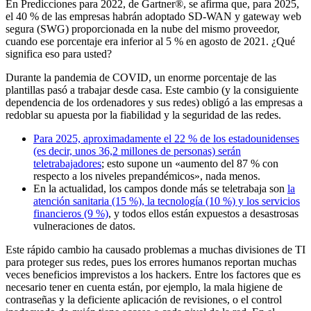
En Predicciones para 2022, de Gartner®, se afirma que, para 2025,
el 40 % de las empresas habrán adoptado SD-WAN y gateway web
segura (SWG) proporcionada en la nube del mismo proveedor,
cuando ese porcentaje era inferior al 5 % en agosto de 2021. ¿Qué
significa eso para usted?
Durante la pandemia de COVID, un enorme porcentaje de las
plantillas pasó a trabajar desde casa. Este cambio (y la consiguiente
dependencia de los ordenadores y sus redes) obligó a las empresas a
redoblar su apuesta por la fiabilidad y la seguridad de las redes.
Para 2025, aproximadamente el 22 % de los estadounidenses
(es decir, unos 36,2 millones de personas) serán
teletrabajadores
; esto supone un «aumento del 87 % con
respecto a los niveles prepandémicos», nada menos.
En la actualidad, los campos donde más se teletrabaja son
la
atención sanitaria (15 %), la tecnología (10 %) y los servicios
financieros (9 %)
, y todos ellos están expuestos a desastrosas
vulneraciones de datos.
Este rápido cambio ha causado problemas a muchas divisiones de TI
para proteger sus redes, pues los errores humanos reportan muchas
veces beneficios imprevistos a los hackers. Entre los factores que es
necesario tener en cuenta están, por ejemplo, la mala higiene de
contraseñas y la deficiente aplicación de revisiones, o el control