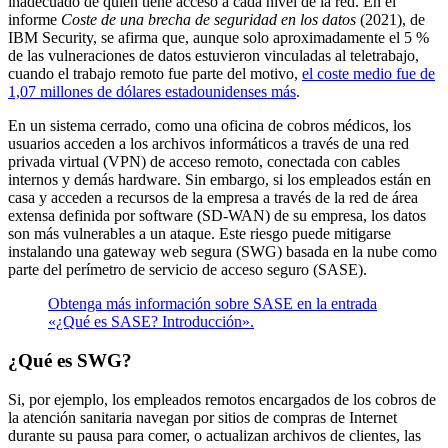
inadecuado de quién tiene acceso a cada nivel de la red. En el
informe
Coste de una brecha de seguridad en los datos
(2021), de
IBM Security, se afirma que, aunque solo aproximadamente el 5 %
de las vulneraciones de datos estuvieron vinculadas al teletrabajo,
cuando el trabajo remoto fue parte del motivo,
el coste medio fue de
1,07 millones de dólares estadounidenses más
.
En un sistema cerrado, como una oficina de cobros médicos, los
usuarios acceden a los archivos informáticos a través de una red
privada virtual (VPN) de acceso remoto, conectada con cables
internos y demás hardware. Sin embargo, si los empleados están en
casa y acceden a recursos de la empresa a través de la red de área
extensa definida por software (SD-WAN) de su empresa, los datos
son más vulnerables a un ataque. Este riesgo puede mitigarse
instalando una gateway web segura (SWG) basada en la nube como
parte del perímetro de servicio de acceso seguro (SASE).
Obtenga más información sobre SASE en la entrada
«¿Qué es SASE? Introducción».
¿Qué es SWG?
Si, por ejemplo, los empleados remotos encargados de los cobros de
la atención sanitaria navegan por sitios de compras de Internet
durante su pausa para comer, o actualizan archivos de clientes, las