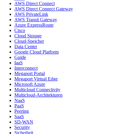
AWS Direct Connect
AWS Direct Connect Gateway
AWS PrivateLink
AWS Transit Gateway
Azure ExpressRoute
Cisco
Cloud Storage
Cloud-Speicher
Data Center
Google Cloud Platform
Guide
IaaS
Interconnect
Megaport Portal
Megaport Virtual Edge
Microsoft Azure
Multicloud Connectivity
Multicloud-Architekturen
NaaS
PaaS
Peering
SaaS
SD-WAN
Security
Sicherheit