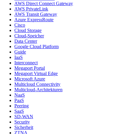
AWS Direct Connect Gateway
AWS PrivateLink
AWS Transit Gateway
Azure ExpressRoute
Cisco
Cloud Storage
Cloud-Speicher
Data Center
Google Cloud Platform
Guide
IaaS
Interconnect
Megaport Portal
Megaport Virtual Edge
Microsoft Azure
Multicloud Connectivity
Multicloud-Architekturen
NaaS
PaaS
Peering
SaaS
SD-WAN
Security
Sicherheit
ZTNA