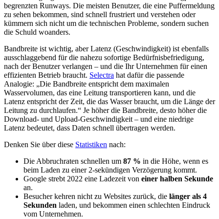
begrenzten Runways. Die meisten Benutzer, die eine Puffermeldung
zu sehen bekommen, sind schnell frustriert und verstehen oder
kümmern sich nicht um die technischen Probleme, sondern suchen
die Schuld woanders.
Bandbreite ist wichtig, aber Latenz (Geschwindigkeit) ist ebenfalls
ausschlaggebend für die nahezu sofortige Bedürfnisbefriedigung,
nach der Benutzer verlangen – und die Ihr Unternehmen für einen
effizienten Betrieb braucht.
Selectra
hat dafür die passende
Analogie: „Die Bandbreite entspricht dem maximalen
Wasservolumen, das eine Leitung transportieren kann, und die
Latenz entspricht der Zeit, die das Wasser braucht, um die Länge der
Leitung zu durchlaufen.“ Je höher die Bandbreite, desto höher die
Download- und Upload-Geschwindigkeit – und eine niedrige
Latenz bedeutet, dass Daten schnell übertragen werden.
Denken Sie über diese
Statistiken
nach:
Die Abbruchraten schnellen um
87 %
in die Höhe, wenn es
beim Laden zu einer 2-sekündigen Verzögerung kommt.
Google strebt 2022 eine Ladezeit von
einer halben Sekunde
an.
Besucher kehren nicht zu Websites zurück, die
länger als 4
Sekunden
laden, und bekommen einen schlechten Eindruck
vom Unternehmen.