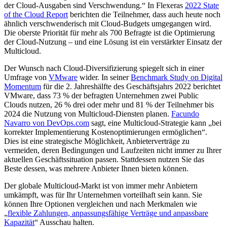
der Cloud-Ausgaben sind Verschwendung.“ In Flexeras
2022 State
of the Cloud Report
berichten die Teilnehmer, dass auch heute noch
ähnlich verschwenderisch mit Cloud-Budgets umgegangen wird.
Die oberste Priorität für mehr als 700 Befragte ist die Optimierung
der Cloud-Nutzung – und eine Lösung ist ein verstärkter Einsatz der
Multicloud.
Der Wunsch nach Cloud-Diversifizierung spiegelt sich in einer
Umfrage von
VMware
wider. In seiner
Benchmark Study on Digital
Momentum
für die 2. Jahreshälfte des Geschäftsjahrs 2022 berichtet
VMware, dass 73 % der befragten Unternehmen zwei Public
Clouds nutzen, 26 % drei oder mehr und 81 % der Teilnehmer bis
2024 die Nutzung von Multicloud-Diensten planen.
Facundo
Navarro von DevOps.com
sagt, eine Multicloud-Strategie kann „bei
korrekter Implementierung Kostenoptimierungen ermöglichen“.
Dies ist eine strategische Möglichkeit, Anbieterverträge zu
vermeiden, deren Bedingungen und Laufzeiten nicht immer zu Ihrer
aktuellen Geschäftssituation passen. Stattdessen nutzen Sie das
Beste dessen, was mehrere Anbieter Ihnen bieten können.
Der globale Multicloud-Markt ist von immer mehr Anbietern
umkämpft, was für Ihr Unternehmen vorteilhaft sein kann. Sie
können Ihre Optionen vergleichen und nach Merkmalen wie
„
flexible Zahlungen, anpassungsfähige Verträge und anpassbare
Kapazität
“ Ausschau halten.