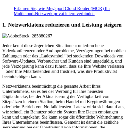
Erfahren Sie, wie Megaport Cloud Router (MCR) Ihr
Multicloud-Netzwerk privat intern verbindet.
1. Netzwerklatenz reduzieren und Leistung steigern
Jeder kennt diese ärgerlichen Situationen: unterbrochene
Videokonferenzen oder Audioprobleme, Verzögerungen bei mobilen
Zahlungen oder das „Ladesymbol“ bei stockenden Downloads von
Software-Updates. Verbraucher und Kunden sind ungeduldig, und
jede Verzögerung kann dazu führen, dass sie Ihre Website verlassen
– oder Ihre Mitarbeitenden sind frustriert, was ihre Produktivität
beeinträchtigen kann.
Netzwerklatenz beeinträchtigt die gesamte Arbeit Ihres
Unternehmens, sei es bei der Werbung für Ihre neuesten
Digitaldrucke, bei der Aktualisierung der Verfügbarkeit von
Sitzplätzen in einem Stadion, beim Handel mit Kryptowährungen
oder beim Betrieb von Notfalldiensten. Latenz wirkt sich darauf aus,
wie schnell ein Benutzer oder ein System Ihre Daten empfangen
kann und umgekehrt. Sie kann sogar die öffentliche Wahrnehmung
Ihres Unternehmens beeinflussen. Gemeint ist damit die zeitliche
Verzögerung bei der Übertragung von Informationen, die