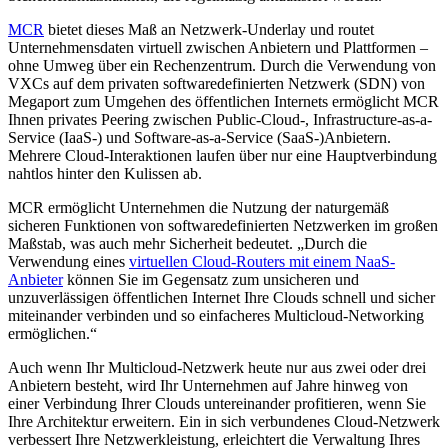
MCR
bietet dieses Maß an Netzwerk-Underlay und routet
Unternehmensdaten virtuell zwischen Anbietern und Plattformen –
ohne Umweg über ein Rechenzentrum. Durch die Verwendung von
VXCs auf dem privaten softwaredefinierten Netzwerk (SDN) von
Megaport zum Umgehen des öffentlichen Internets ermöglicht MCR
Ihnen privates Peering zwischen Public-Cloud-, Infrastructure-as-a-
Service (IaaS-) und Software-as-a-Service (SaaS-)Anbietern.
Mehrere Cloud-Interaktionen laufen über nur eine Hauptverbindung
nahtlos hinter den Kulissen ab.
MCR ermöglicht Unternehmen die Nutzung der naturgemäß
sicheren Funktionen von softwaredefinierten Netzwerken im großen
Maßstab, was auch mehr Sicherheit bedeutet. „Durch die
Verwendung eines
virtuellen Cloud-Routers mit einem NaaS-
Anbieter
können Sie im Gegensatz zum unsicheren und
unzuverlässigen öffentlichen Internet Ihre Clouds schnell und sicher
miteinander verbinden und so einfacheres Multicloud-Networking
ermöglichen.“
Auch wenn Ihr Multicloud-Netzwerk heute nur aus zwei oder drei
Anbietern besteht, wird Ihr Unternehmen auf Jahre hinweg von
einer Verbindung Ihrer Clouds untereinander profitieren, wenn Sie
Ihre Architektur erweitern. Ein in sich verbundenes Cloud-Netzwerk
verbessert Ihre Netzwerkleistung, erleichtert die Verwaltung Ihres